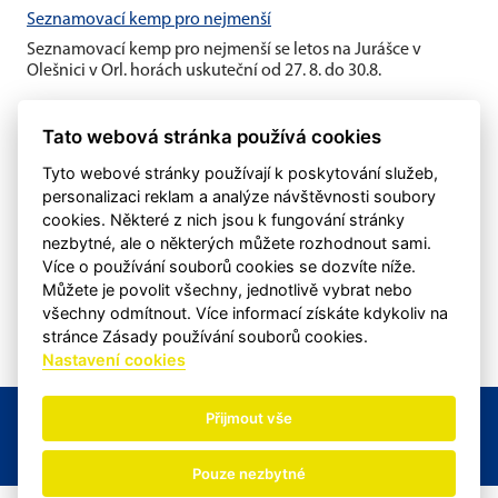
Seznamovací kemp pro nejmenší
Seznamovací kemp pro nejmenší se letos na Jurášce v
Olešnici v Orl. horách uskuteční od 27. 8. do 30.8.
Letní hokejový kemp
Tato webová stránka používá cookies
Tyto webové stránky používají k poskytování služeb,
personalizaci reklam a analýze návštěvnosti soubory
Na závěr sezony dvoudenní turnaj roč. 2015/2016
cookies. Některé z nich jsou k fungování stránky
Poslední víkend sezony 2025/2026 proběhl na našem
nezbytné, ale o některých můžete rozhodnout sami.
zimním stadionu turnaj budoucích mladších žáků. Družstva
Více o používání souborů cookies se dozvíte níže.
byla sestavena z ročníku...
Můžete je povolit všechny, jednotlivě vybrat nebo
všechny odmítnout. Více informací získáte kdykoliv na
stránce Zásady používání souborů cookies.
Nastavení cookies
eSports.cz
& HC Baroni Opočno - kontakt:
Přijmout vše
hokej.opocno@seznam.cz
Nastavení cookies
RSS
Pouze nezbytné