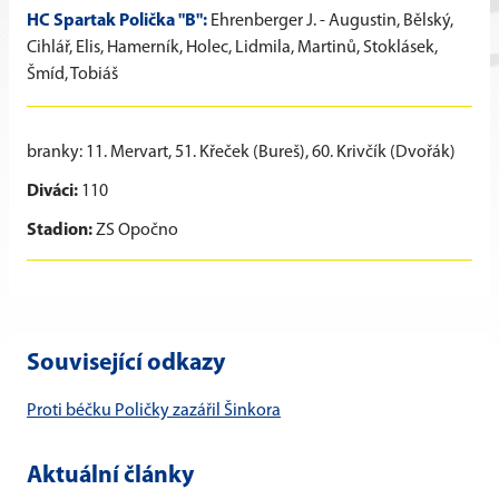
HC Spartak Polička "B":
Ehrenberger J. - Augustin, Bělský,
Cihlář, Elis, Hamerník, Holec, Lidmila, Martinů, Stoklásek,
Šmíd, Tobiáš
branky: 11. Mervart, 51. Křeček (Bureš), 60. Krivčík (Dvořák)
Diváci:
110
Stadion:
ZS Opočno
Související odkazy
Proti béčku Poličky zazářil Šinkora
Aktuální články