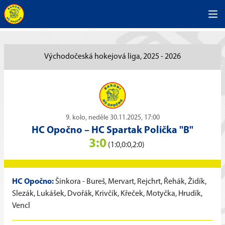
Východočeská hokejová liga, 2025 - 2026
9. kolo, neděle 30.11.2025, 17:00
HC Opočno
–
HC Spartak Polička "B"
3:0
(1:0,0:0,2:0)
HC Opočno:
Šinkora - Bureš, Mervart, Rejchrt, Řehák, Židík,
Slezák, Lukášek, Dvořák, Krivčík, Křeček, Motyčka, Hrudík,
Vencl