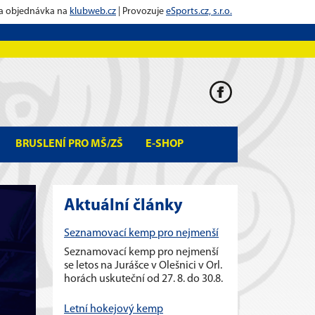
 a objednávka na
klubweb.cz
| Provozuje
eSports.cz, s.r.o.
BRUSLENÍ PRO MŠ/ZŠ
E-SHOP
Aktuální články
Seznamovací kemp pro nejmenší
Seznamovací kemp pro nejmenší
se letos na Jurášce v Olešnici v Orl.
horách uskuteční od 27. 8. do 30.8.
Letní hokejový kemp