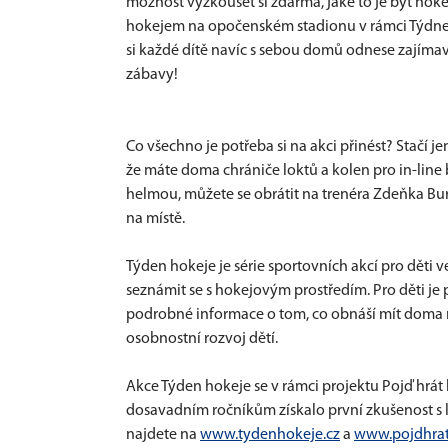
možnost vyzkoušet si zdarma, jaké to je být ho
hokejem na opočenském stadionu v rámci Týdne 
si každé dítě navíc s sebou domů odnese zajímavý
zábavy!
Co všechno je potřeba si na akci přinést? Stačí je
že máte doma chrániče loktů a kolen pro in-line
helmou, můžete se obrátit na trenéra Zdeňka Bu
na místě.
Týden hokeje je série sportovních akcí pro děti ve
seznámit se s hokejovým prostředím. Pro děti je 
podrobné informace o tom, co obnáší mít doma ma
osobnostní rozvoj dětí.
Akce Týden hokeje se v rámci projektu Pojď hrát h
dosavadním ročníkům získalo první zkušenost s le
najdete na
www.tydenhokeje.cz
a
www.pojdhrat