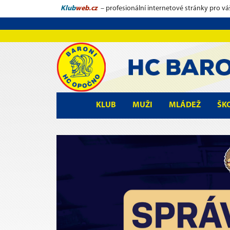
Klub
web.cz
– profesionální internetové stránky pro vá
KLUB
MUŽI
MLÁDEŽ
ŠK