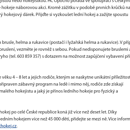
kejistou nebo hokejistkou. HC Opočno pořádá ve spolupráci s Českým
hokeje náborovou akci. Kromě zážitku v podobě prvních krůčků na
 hokejový dárek. Přijďte si vyzkoušet lední hokej a zažijte spoustu
n brusle, helma a rukavice (postačí i lyžařská helma a rukavice). V př
 bruslení, vezměte je rovněž s sebou. Pokud nedisponujete bruslemi 
ryho (tel. 603 859 357) s dotazem na možnost zapůjčení vybavení p
 věku 4 – 8 let a jejich rodiče, kterým se naskytne unikátní příležitos
připraven zábavný program na ledě i mimo něj, rodiče zde získají
lého hokejistu a jaký je přínos ledního hokeje pro fyzický a
okej po celé České republice koná již více než deset let. Díky
dním hokejem více než 45 000 dětí, přidejte se mezi ně. Více inform
hokej.cz
.