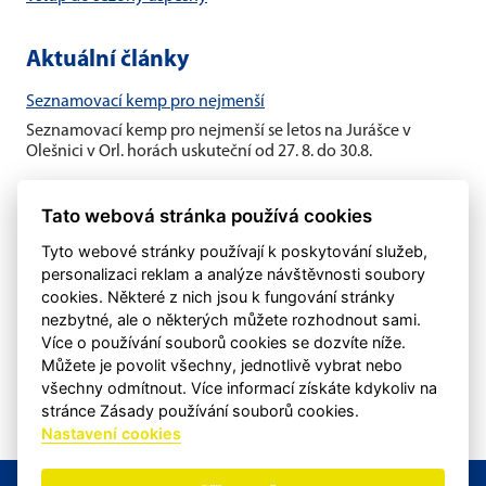
Aktuální články
Seznamovací kemp pro nejmenší
Seznamovací kemp pro nejmenší se letos na Jurášce v
Olešnici v Orl. horách uskuteční od 27. 8. do 30.8.
Letní hokejový kemp
Tato webová stránka používá cookies
Tyto webové stránky používají k poskytování služeb,
personalizaci reklam a analýze návštěvnosti soubory
Na závěr sezony dvoudenní turnaj roč. 2015/2016
cookies. Některé z nich jsou k fungování stránky
Poslední víkend sezony 2025/2026 proběhl na našem
nezbytné, ale o některých můžete rozhodnout sami.
zimním stadionu turnaj budoucích mladších žáků. Družstva
Více o používání souborů cookies se dozvíte níže.
byla sestavena z ročníku...
Můžete je povolit všechny, jednotlivě vybrat nebo
všechny odmítnout. Více informací získáte kdykoliv na
stránce Zásady používání souborů cookies.
Nastavení cookies