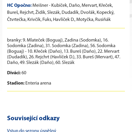
HC Opočno:
Meišner - Kubíček, Daňo, Mervart, Křeček,
Bureš, Rejchrt, Židík, Slezák, Dudadík, Dvořák, Kopecký,
Čtvrtečka, Krivčík, Fuks, Havlíček D., Motyčka, Rusiňák
branky: 9. Mlateček (Boguaj), Zadina (Sodomka), 16.
Sodomka (Zadina), 31. Sodomka (Zadina), 56. Sodomka
(Boguaj) - 10. Křeček (Daňo), 13. Bureš (Daňo), 22. Mervart
(Dudadík), 26. Rejchrt (Havlíček D.), 33. Bureš (Mervart), 47.
Daňo, 49. Slezák (Daňo), 60. Slezák
Diváci:
60
Stadion:
Enteria arena
Související odkazy
Vstup do sezony úspěšný