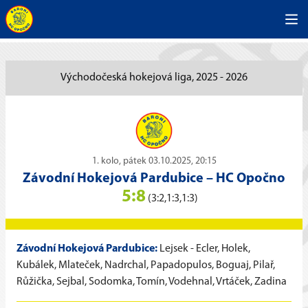
Východočeská hokejová liga, 2025 - 2026
1. kolo, pátek 03.10.2025, 20:15
Závodní Hokejová Pardubice
–
HC Opočno
5:8
(3:2,1:3,1:3)
Závodní Hokejová Pardubice:
Lejsek - Ecler, Holek,
Kubálek, Mlateček, Nadrchal, Papadopulos, Boguaj, Pilař,
Růžička, Sejbal, Sodomka, Tomín, Vodehnal, Vrtáček, Zadina